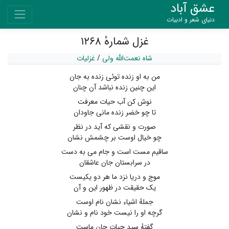
عشق آباد
دنیای شعر و ادبیات
غزل شمارهٔ ۱۲۶۸
شاه نعمت‌الله ولی
/
غزلیات
من به او زنده توئی زنده به جان
این چنین زنده نباشد آن چنان
نوش کن آب حیات معرفت
تا چو خضر زنده مانی جاودان
صورت و نقشی که آید در نظر
چو خیال اوست بر چشمش نشان
ساقیم مست است و جام می به دست
در سرابستان جان عاشقان
موج و دریا نزد ما هر دو یکیست
یک حقیقت در ظهور این و آن
جملهٔ اشیاء نشان نام اوست
گرچه او را نیست خود نام و نشان
گفتهٔ سید حیات جان ماست