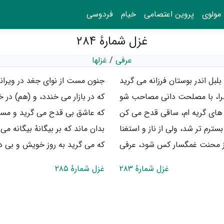
مولوی
پروین اعتصامی
خیام
فردوسی
غزل شمارهٔ ۲۸۴
عرفی
/
غزلها
لبل اندر بوستان فرزانه می گرید
جنون مست از نوای جغد در ویران
سرا، با مصلحت دانی مصاحب شو
که در بازار می خندد، و (هم) در 
ای گریه ام، ساقی قدح می کن
که عاشق بی قدح می گرید و مست
ترم تر شد، ولی از ناز و استغنا
بدان ماند که بر بیگانهٔ بیگانه می
ز محنت غمگسار کس شود، عرفی
که می گرید به روز خویش و بی در
غزل شمارهٔ ۲۸۳
غزل شمارهٔ ۲۸۵