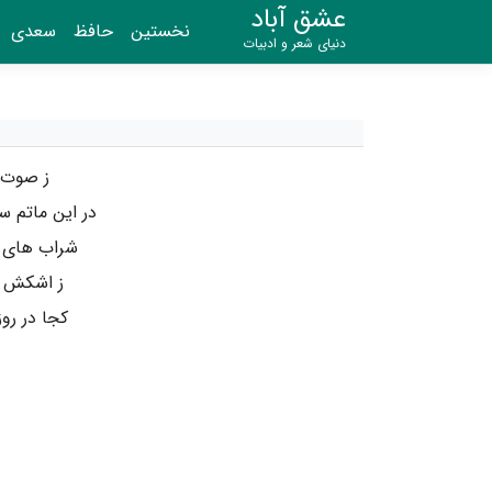
عشق آباد
نخستین
حافظ
سعدی
دنیای شعر و ادبیات
ز صوت ب
در این ماتم 
شراب های ه
ز اشکش بس
کجا در رو