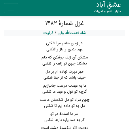
عشق آباد
دنیای شعر و ادبیات
غزل شمارهٔ ۱۴۸۲
شاه نعمت‌الله ولی
/
غزلیات
هر زمان خاطر مرا شکنی
عهد بندی و باز واشکنی
مشکن آن زلف پرشکن که دلم
بشکند چون تو زلف را شکنی
مهر مهرت نهاده ام بر دل
حیف باشد که از جفا شکنی
ما به عهدت درست جانبازیم
گرچه تو قول و عهد ما شکنی
چون مراد تو دل شکستن ماست
دل به تو داده ایم تا شکنی
سر ما آستانهٔ در تو
گر به صد پاره بارها شکنی
نعمت الله شکستهٔ عشق است