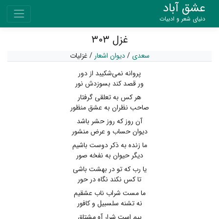
عشق آباد
دنیای شعر و ادبیات
غزل ۳۰۳
سعدی
/
دیوان اشعار
/
غزلیات
پروانه نمی‌شکیبد از دور
ور قصد کند بسوزدش نور
هر کس به تعلقی گرفتار
صاحب نظران به عشق منظور
آن روز که روز حشر باشد
دیوان حساب و عرض منشور
ما زنده به ذکر دوست باشیم
دیگر حیوان به نفخه صور
یا رب که تو در بهشت باشی
تا کس نکند نگاه در حور
ما مست شراب ناب عشقیم
نه تشنه سلسبیل و کافور
بیم است شرار آه مشتاق