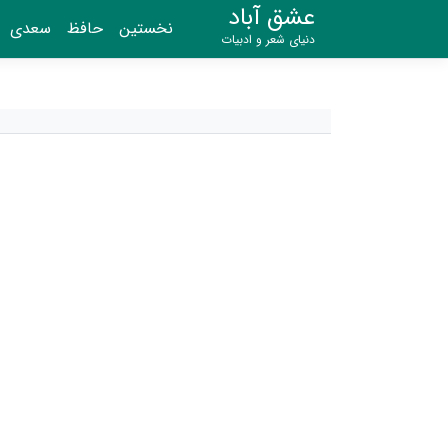
عشق آباد
نخستین
حافظ
سعدی
دنیای شعر و ادبیات