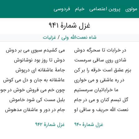
مولوی
پروین اعتصامی
خیام
فردوسی
غزل شمارهٔ ۹۴۱
شاه نعمت‌الله ولی
/
غزلیات
در خرابات تا سحرگه دوش
می کشیدم سبوی می بر دوش
شادی روی ساقی سرمست
دوش تا روز بود نوشانوش
بزم عشق است خرقه را بر کن
جامهٔ عاشقانه ای درپوش
در ره عاشقی و می خواری
عاشقانه به جان و دل می کوش
ما خراباتیان سرمستیم
چون خم می فروش خوش در جو
گل تبسم کنان و می در جام
بلبل مست کی شود خاموش
نعمت الله حریف و ساقی او
جام در دور و عاشقان مدهوش
غزل شمارهٔ ۹۴۰
غزل شمارهٔ ۹۴۲