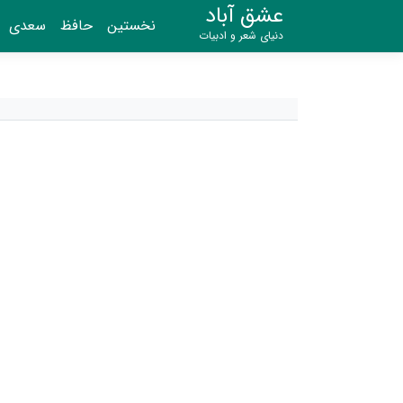
عشق آباد
نخستین
حافظ
سعدی
دنیای شعر و ادبیات