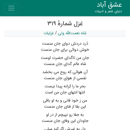
عشق آباد
دنیای شعر و ادبیات
غزل شمارهٔ ۳۱۹
شاه نعمت‌الله ولی
/
غزلیات
دُرد دردش دوای جان منست
خوش دوائی برای جان منست
جان من تاگدای حضرت اوست
شاه عالم گدای جان منست
آن هوائی که روح می بخشد
نفسی از هوای جان منست
بحر ما را کرانه پیدا نیست
انتها انتهای جان من است
من ز خود فانی و به او باقی
این بقا از فنای جان منست
به جفا رو نپیچم از در او
جاودان این وفای جان منست
دل به غیرش اگر کند میلی