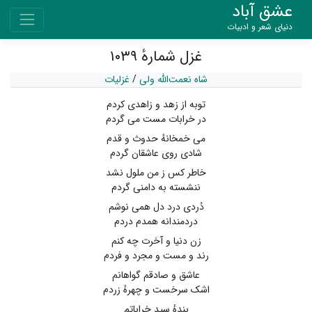
عشق آباد
دنیای شعر و ادبیات
غزل شمارهٔ ۱۰۳۹
شاه نعمت‌الله ولی
/
غزلیات
توبه از زهد و زاهدی کردم
در خرابات مست می گردم
می خمخانهٔ حدوث و قدم
شادی روی عاشقان گردم
خاطر کس ز من ملول نشد
ننشسته به دامنی گردم
دُردی درد دل همی نوشم
دردمندانه همدم دردم
زن دنیا و آخرت چه کنم
رند و مست و مجرد و فردم
عاشق و صادقم گواهانم
اشک سرخست و چهرهٔ زردم
بندهٔ سید خراباتم