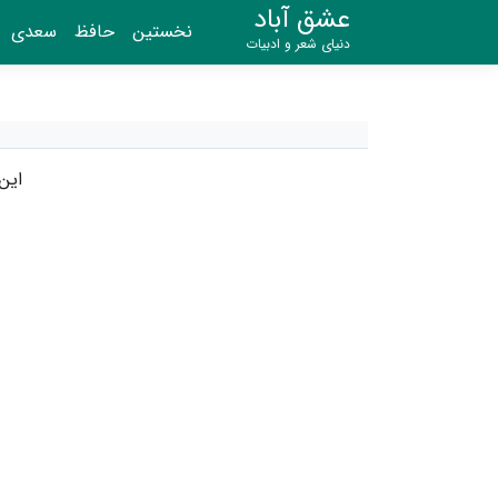
عشق آباد
نخستین
حافظ
سعدی
دنیای شعر و ادبیات
این