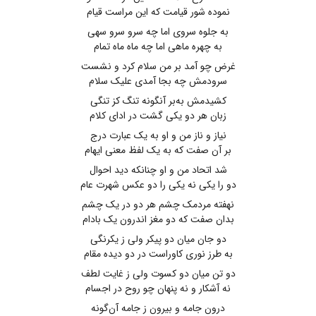
نموده شور قیامت ‌که این مراست قیام
به جلوه سروی اما چه سرو سرو سهی
به چهره ماهی اما چه ماه ماه تمام
غرض چو آمد بر من سلام‌ کرد و نشست
سرودمش چه بجا آمدی علیک سلام
کشیدمش به‌بر آنگونه تنگ کز تنگی
زبان هر دو یکی ‌گشت در ادای ‌کلام
نیاز و ناز من و او به یک عبارت درج
بر آن صفت ‌که به یک لفظ معنی ایهام
شد اتحاد من و او چنانکه دید احوال
دو را یکی نه یکی را دو عکس شهرت عام
نهفته مردمک چشم هر دو در یک چشم
بدان صفت‌ که دو مغز اندرون یک بادام
دو جان میان دو پیکر ولی ز یکرنگی
به طرز نوری‌ کاوراست در دو دیده مقام
دو تن میان دو کسوت ولی ز غایت لطف
نه آشکار و نه پنهان چو روح در اجسام
درون جامه و بیرون ز جامه آن‌گونه