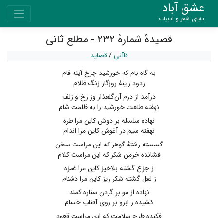
عشق آباد
دنیای شعر و ادبیات
قصیدهٔ شمارهٔ ۲۳۲ - مطلع ثانی
قاآنی
/
قصاید
به‌ گاه بام‌ که خورشید چرخ آینه‌ فام
زدود زاینهٔ روزگار زنگ ظلام
درآمد از درم آن‌گلعذار وز رخ و زلف
نهفته طلعت خورشید را به ظلمت شام
نهاده سلسله بر دوش کاین مرا طره
نهفته سیم در آغوش کاین مرا اندام
گسسته رشتهٔ ‌گوهر که این مراست سخن
فشانده خرمن شکر که این مراست ‌کلام
ز جزع‌ گشته بلاخیز کاین مرا غمزه
ز لعل‌ گشته شکر ریز کاین مرا دشنام
نهاده از مو بر گردن ستاره‌ کمند
کشیده ز ابرو بر روی آفتاب حسام
فکنده طرح سلامت ‌که این مراست قعود