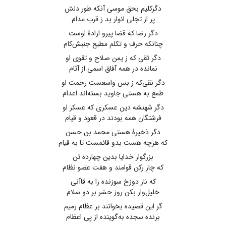
دگرکلیم بحق موسی آنکه طور دلش
پر از تجلی انوار بد ز قرب مدام
دگر رضا که قضا پیرو ارادهٔ اوست
چنانکه حرف و تکلم مطیع جنبش‌کام
دگر تقی ‌که ز یمن صلاح و تقوی او
نمانده در همه آفاق اسمی از آثام
دگر نقی‌که ز بس واسعست رحمت او
طمع به هستی جاوید بسته‌اند اعدام
دگر شهنشه دین عسکری که عسکر او
فرشتگان همه بودند در قعود و قیام
دگر ذخیرهٔ هستی محمد بن حسن
که هرچه هست بدو قائمست تا به قیام
بزرگوار خدایا بدین چهارده تن
که چار رکن قوامند و هفت عضو نظام
که نار دوزخ سوزنده را به قاآنی
خلیل‌وار بکن روز حشر بر دو سلام
گر این قصیده بخوانند بر عظام رمیم
برنده سجده به‌گوینده از پی اعظام