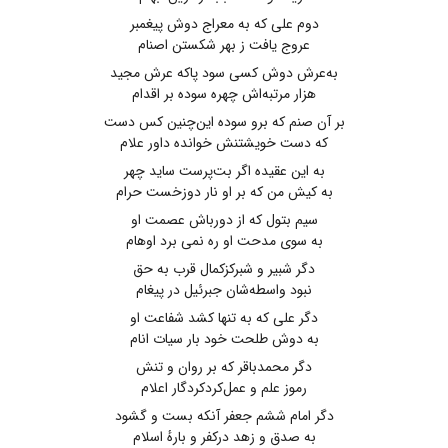
دوم علی‌ که به معراج دوش پیغمبر
عروج یافت ز بهر شکستن اصنام
به‌عرش دوش کسی سود پاکه عرش مجید
هزار مرتبه‌اش چهره سوده بر اقدام
بر آن صنم که برو سوده این‌چنین کس دست
که دست خویشتنش خوانده داور علام
به این عقیده اگر بت‌پرست ساید چهر
به‌ کیش ‌من ‌که بر او نار دوزخست حرام
سیم بتول ‌که از دورباش عصمت او
به سوی مدحت او ره نمی ‌برد اوهام
دگر شبیر و شبرکزکمال قرب به حق
نبود واسطه‌شان جبرئیل در پیغام
دگر علی ‌که به تنها کشد شفاعت او
به دوش طلحت خود بار سیات انام
دگر محمدباقر که بر روان و تنش
رموز علم و عمل‌کردکردگار اعلام
دگر امام ششم جعفر آنکه بست و گشود
به صدق و زهد درکفر و بارهٔ اسلام