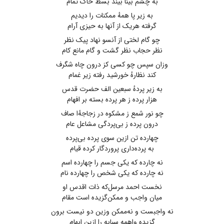
به چشم بینا بیند بسط خاک تمام
به زیر پا همهٔ ممکنات را دیدیم
گرفته هریک از آنها به حیزی آرام
چو گام لختی از آنسو نهاد پیک نظر
نظر حجاب نظر گشت و گام مانع ‌کام
وزان سپس چو کسی کز درون چاه شگرف
کند نظارهٔ خورشید رفته زیر غمام
به زیر پردهٔ سبعین الف حضرت قدس
هزار پرده ز هر پرده بسته بر افهام
چو نور شمع ز مشکوه در زجاجهٔ‌ا صاف
درون پرده ز بی‌پردگی مشاعل عام
چهارده تن ازین سوی پرده بی‌پرده
به پرده‌داری پروردگار کرده قیام
نه چارده‌ که یکی جسم را چهارده اسم
نه چارده که یکی شخص را چهارده نام
نخست احمد مرسل‌که ذات اقدس او
میان واجب و ممکن‌گزیده است مقام
نه ‌واجبست‌ و نه‌ممکن وزین ‌‌دو نیست برون
گزیده واهمه سبابه را ازین ابهام