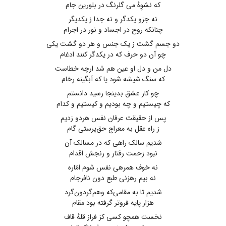
که نشوِهٔ می‌ گلرنگ در بلورین جام
نه جزو یکدگر و نه جدا ز یکدیگر
چنانکه روح در اجساد و نور در اجرام
دو جسم گشت ز یک جنس و هر دو گشت یکی
چو آن دو حرف ‌که در یکدگر کنند ادغام
دل ‌من و دل او عین هم شد ارچه خطاست
که سنگ شیشه شود یا که آبگینه رخام
چو کار عشق بدینجا رسید دانستم
که چیستیم و چه بودیم و کیستیم و کدام
پس از حقیقت عرفان نفس هردو زدیم
ز راه عقل به معراج حق‌پرستی ‌گام
شدیم سالک راهی ‌که در مسالک آن
نبود زحمت رفتار و رنجش اقدام
نه خوف همرهی نفس شوم امّاره
نه بیم رهزنی طبع دون نافرجام
شدیم تا به مقامی‌که وهم‌گردون‌گرد
هزار پایه فروتر گرفته بود مقام
نخست همچو کسی ‌کز فراز قلهٔ قاف