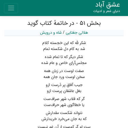
عشق آباد
دنیای شعر و ادبیات
بخش ۵۱ - در خاتمهٔ کتاب گوید
هلالی جغتایی
/
شاه و درویش
شکر لله که این خجسته کلام
شد به کام دل شکسته تمام
شکر دیگر که تا تمام شده
مجلس‌آرای خاص و عام شده
صفت اوست در زبان همه
سخن اوست ورد جان همه
جیب آفاق پر دُرست ازو
بغل عاشقان پرست ازو
گر که قلاب شهر صراف‌ست
یا خطاگوی شهر حراف‌ست
نتواند شکست مقدارش
که به جان می‌خرد خریدارش
بیت او گر کم‌ست از آن غم نیست