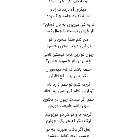
تو به دیوانگی خروشیده
دیگری آه دردناک زده
تو به تقلید جامه چاک زده
تا به کی می‌پری به بال کسان؟
ناز خوش نیست با جمال کسان
من کنم سکهٔ سخن را نو
تو کنی عرض مخزن خسرو
چون تو زین نامه نیستی نامی
چه بری نام خسو و جامی؟
حیف باشد که نام دیده‌وران
بگذرد بر زبان کج‌نظران
گرچه شعر تو نظم دارد نام
تو ازین نظم کی رسی به نظام
نظم اگر نیست چون در مکنون
سهل باشد طبیعت موزون
گرچه ما و تو هر دو موزونیم
لیک بنگر که هر یکی چونیم
نعل اگر یافت صورت مه نو
هست اینجا تفاوتی بشنو