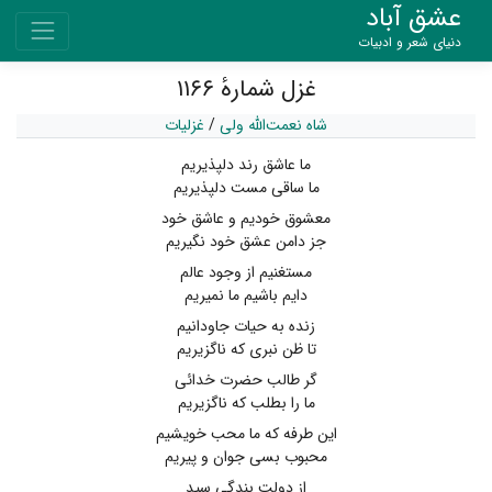
عشق آباد
دنیای شعر و ادبیات
غزل شمارهٔ ۱۱۶۶
شاه نعمت‌الله ولی
/
غزلیات
ما عاشق رند دلپذیریم
ما ساقی مست دلپذیریم
معشوق خودیم و عاشق خود
جز دامن عشق خود نگیریم
مستغنیم از وجود عالم
دایم باشیم ما نمیریم
زنده به حیات جاودانیم
تا ظن نبری که ناگزیریم
گر طالب حضرت خدائی
ما را بطلب که ناگزیریم
این طرفه که ما محب خویشیم
محبوب بسی جوان و پیریم
از دولت بندگی سید