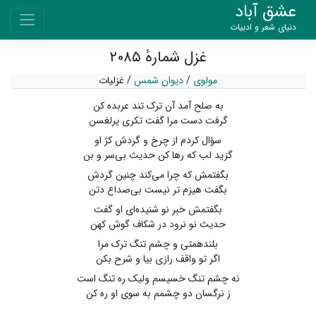
عشق آباد
دنیای شعر و ادبیات
غزل شمارهٔ ۲۰۸۵
مولوی
/
دیوان شمس
/
غزلیات
به صلح آمد آن ترک تند عربده کن
گرفت دست مرا گفت تکری یرلغسن
سؤال کردم از چرخ و گردش کژ او
گزید لب که رها کن حدیث بی‌سر و بن
بگفتمش که چرا می‌کند چنین گردش
بگفت هیزم تر نیست بی‌صداع دتن
بگفتمش خبر نو شنیده‌ای او گفت
حدیث نو نرود در شکاف گوش کهن
بلندهمتی و چشم تنگ ترک مرا
اگر تو واقف رازی بیا و شرح بکن
نه چشم تنگ خسیسم ولیک ره تنگ است
ز نرگسان دو چشمم به سوی او ره کن