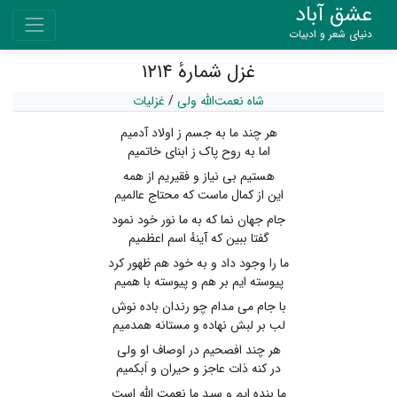
عشق آباد
دنیای شعر و ادبیات
غزل شمارهٔ ۱۲۱۴
شاه نعمت‌الله ولی
/
غزلیات
هر چند ما به جسم ز اولاد آدمیم
اما به روح پاک ز ابنای خاتمیم
هستیم بی نیاز و فقیریم از همه
این از کمال ماست که محتاج عالمیم
جام جهان نما که به ما نور خود نمود
گفتا ببین که آینهٔ اسم اعظمیم
ما را وجود داد و به خود هم ظهور کرد
پیوسته ایم بر هم و پیوسته با همیم
با جام می مدام چو رندان باده نوش
لب بر لبش نهاده و مستانه همدمیم
هر چند افصحیم در اوصاف او ولی
در کنه ذات عاجز و حیران و اَبکمیم
ما بنده ایم و سید ما نعمت الله است