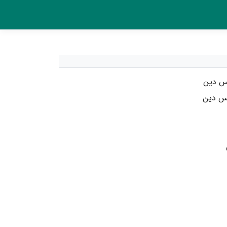
مس دین
س دین