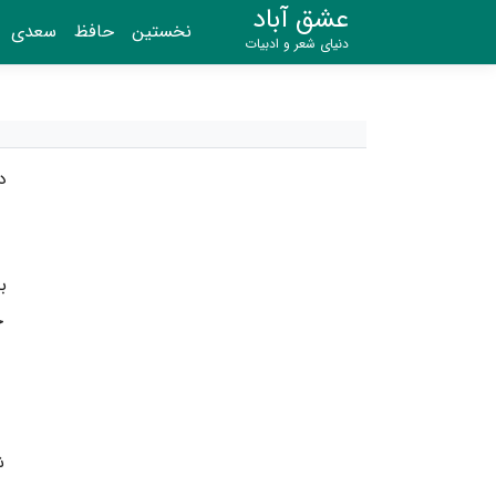
عشق آباد
نخستین
حافظ
سعدی
دنیای شعر و ادبیات
د
ب
خ
ش