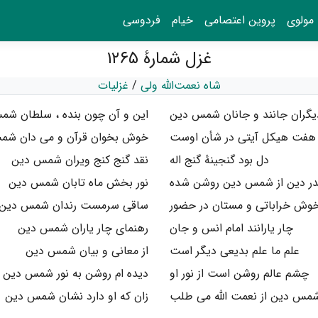
مولوی
پروین اعتصامی
خیام
فردوسی
غزل شمارهٔ ۱۲۶۵
شاه نعمت‌الله ولی
/
غزلیات
یگران جانند و جانان شمس دین
این و آن چون بنده ، سلطان ش
هفت هیکل آیتی در شأن اوست
خوش بخوان قرآن و می دان شم
دل بود گنجینهٔ گنج اله
نقد گنج کنج ویران شمس دین
در دین از شمس دین روشن شده
نور بخش ماه تابان شمس دین
وش خراباتی و مستان در حضور
ساقی سرمست رندان شمس دین
چار یارانند امام انس و جان
رهنمای چار یاران شمس دین
علم ما علم بدیعی دیگر است
از معانی و بیان شمس دین
چشم عالم روشن است از نور او
دیده ام روشن به نور شمس دین
مس دین از نعمت الله می طلب
زان که او دارد نشان شمس دین