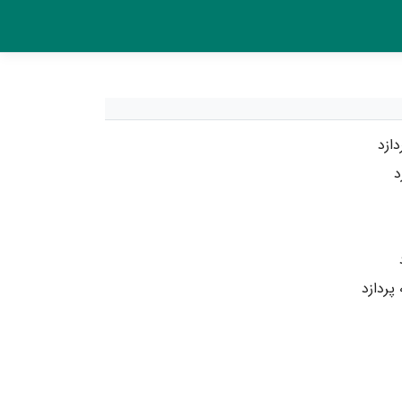
دازد
د
ردازد