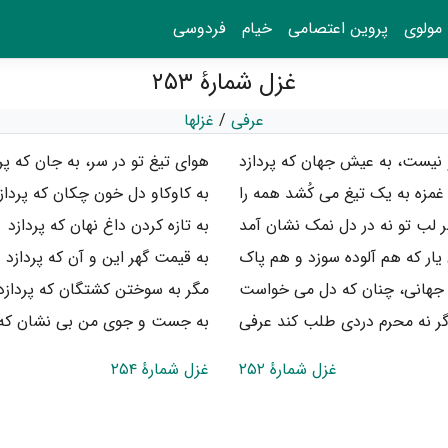
مولوی
پروین اعتصامی
خیام
فردوسی
غزل شمارهٔ ۲۵۳
عرفی
/
غزلها
 نیست، به عیش جهان که پردازد
هوای تیغ تو در سر، به جان که پر
غمزه به یک تیغ می کُشد همه را
به کاوکاو دل خون چکان که پرداز
ر لب تو نه در دل نمک نشان آمد
به تازه کردن داغ نهان که پردازد
ار که هم آلوده سوزد و هم پاک
به قیمت گهر این و آن که پردازد
هانی، چنان که دل می خواست
مگر به سوختن کشتگان که پردازد
گر نه محرم دردی طلب کند عرفی
به جست و جوی من بی نشان که پ
غزل شمارهٔ ۲۵۲
غزل شمارهٔ ۲۵۴