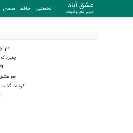
عشق آباد
نخستین
حافظ
سعدی
دنیای شعر و ادبیات
غم تو
چنین که 
اگ
چو عشق ی
کرشمه گشت ج
ا