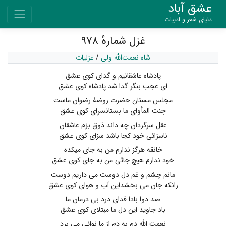
عشق آباد
دنیای شعر و ادبیات
غزل شمارهٔ ۹۷۸
شاه نعمت‌الله ولی
/
غزلیات
پادشاه عاشقانیم و گدای کوی عشق
ای عجب بنگر گدا شد پادشاه کوی عشق
مجلس مستان حضرت روضهٔ رضوان ماست
جنت المأوای ما بستانسرای کوی عشق
عقل سرگردان چه داند ذوق بزم عاشقان
ناسزائی خود کجا باشد سزای کوی عشق
خانقه هرگز ندارم من به جای میکده
خود ندارم هیچ جائی من به جای کوی عشق
مانم چشم و غم دل دوست می داریم دوست
زانکه جان می بخشداین آب و هوای کوی عشق
صد دوا بادا فدای درد بی درمان ما
باد جاوید این دل ما مبتلای کوی عشق
نعمت الله دم به دم از ما نوائی می برد