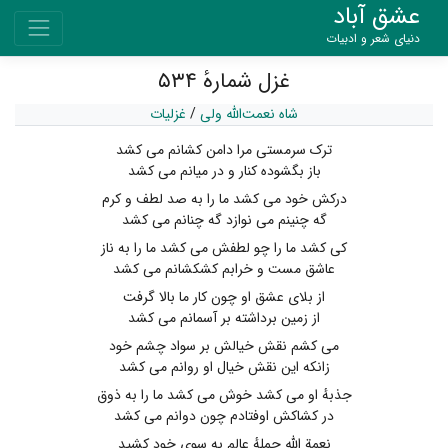
عشق آباد
دنیای شعر و ادبیات
غزل شمارهٔ ۵۳۴
شاه نعمت‌الله ولی
/
غزلیات
ترک سرمستی مرا دامن کشانم می کشد
باز بگشوده کنار و در میانم می کشد
درکش خود می کشد ما را به صد لطف و کرم
گه چنینم می نوازد گه چنانم می کشد
کی کشد ما را چو لطفش می کشد ما را به ناز
عاشق مست و خرابم کشکشانم می کشد
از بلای عشق او چون کار ما بالا گرفت
از زمین برداشته بر آسمانم می کشد
می کشم نقش خیالش بر سواد چشم خود
زانکه این نقش خیال او روانم می کشد
جذبهٔ او می کشد خوش می کشد ما را به ذوق
در کشاکش اوفتادم چون دوانم می کشد
نعمة الله جملهٔ عالم به سوی خود کشید