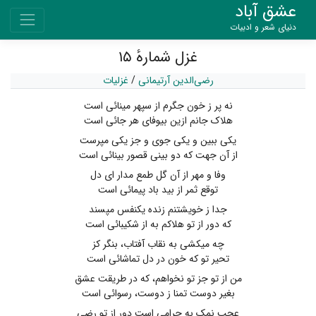
عشق آباد
دنیای شعر و ادبیات
غزل شمارهٔ ۱۵
رضی‌الدین آرتیمانی
/
غزلیات
نه پر ز خون جگرم از سپهر مینائی است
هلاک جانم ازین بیوفای هر جائی است
یکی ببین و یکی جوی و جز یکی مپرست
از آن جهت که دو بینی قصور بینائی است
وفا و مهر از آن گل طمع مدار ای دل
توقع ثمر از بید باد پیمائی است
جدا ز خویشتنم زنده یکنفس مپسند
که دور از تو هلاکم به از شکیبائی است
چه میکشی به نقاب آفتاب، بنگر کز
تحیر تو که خون در دل تماشائی است
من از تو جز تو نخواهم، که در طریقت عشق
بغیر دوست تمنا ز دوست، رسوائی است
عجب نمک به حرامی است دور از تو رضی