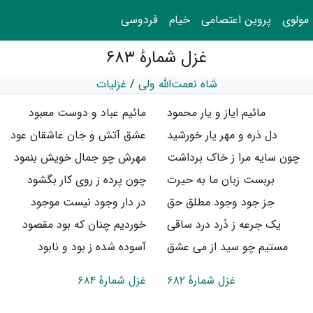
مولوی
پروین اعتصامی
خیام
فردوسی
غزل شمارهٔ ۶۸۳
شاه نعمت‌الله ولی
/
غزلیات
مائیم ایاز و یار محمود
مائیم عباد و دوست معبود
دل ذره و مهر یار خورشید
عشق آتش و جان عاشقان عود
چون سایه مرا ز خاک برداشت
مهرش چو جمال خویش بنمود
بربست زبان ما به حیرت
چون پرده ز روی کار بگشود
جز جود وجود مطلق حق
در دار وجود نیست موجود
یک جرعه ز دُرد درد ساقی
خوردیم چنان که بود مقصود
مستیم چو سید از می عشق
آسوده شده ز بود و نابود
غزل شمارهٔ ۶۸۲
غزل شمارهٔ ۶۸۴