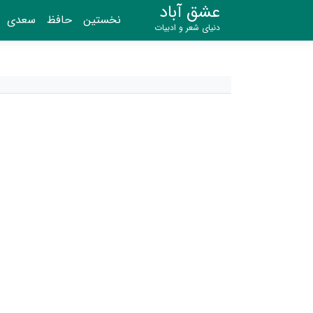
عشق آباد
نخستین
حافظ
سعدی
دنیای شعر و ادبیات