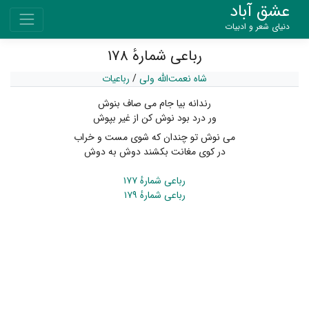
عشق آباد
دنیای شعر و ادبیات
رباعی شمارهٔ ۱۷۸
شاه نعمت‌الله ولی
/
رباعیات
رندانه بیا جام می صاف بنوش
ور درد بود نوش کن از غیر بپوش
می نوش تو چندان که شوی مست و خراب
در کوی مغانت بکشند دوش به دوش
رباعی شمارهٔ ۱۷۷
رباعی شمارهٔ ۱۷۹