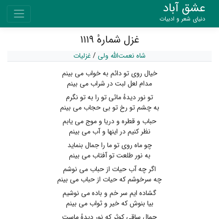
عشق آباد
دنیای شعر و ادبیات
غزل شمارهٔ ۱۱۱۹
شاه نعمت‌الله ولی
/
غزلیات
خیال روی تو دائم به خواب می بینم
مدام لعل لبت در شراب می بینم
تو نور دیدهٔ مائی تو را به تو نگرم
به چشم تو رخ تو بی حجاب می بینم
حباب و قطره و دریا و موج می یابم
نظر کنیم در اینها و آب می بینم
چو ماه روی تو ما را جمال بنماید
به نور طلعت تو آفتاب می بینم
اگر چه آب حیات از حباب می نوشم
چه سرخوشم که حیات از حباب می بینم
گشاده ایم سر خم و باده می نوشیم
بیا بنوش که خیر و ثواب می بینم
جمال ساقی کوثر که نور دیدهٔ ماست