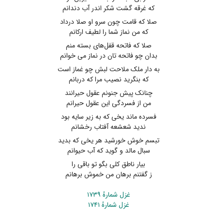
که غرقه گشت شکر اندر آب دندانم
صلا که قامت چون سرو او صلا درداد
که من نماز شما را لطیف ارکانم
صلا که فاتحه قفل‌های بسته منم
بدان چو فاتحه تان در نماز می خوانم
به دار ملک ملاحت لبش چو غماز است
که بنگرید نصیب مرا که دربانم
چنانک پیش جنونم عقول حیرانند
من از فسردگی این عقول حیرانم
فسرده ماند یخی که به زیر سایه بود
ندید شعشعه آفتاب رخشانم
تبسم خوش خورشید هر یخی که بدید
سبال مالد و گوید که آب حیوانم
بیار ناطق کلی بگو تو باقی را
ز گفتنم برهان من خموش برهانم
غزل شمارهٔ ۱۷۳۹
غزل شمارهٔ ۱۷۴۱