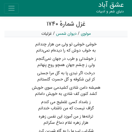
عشق آباد
دنیای شعر و ادبیات
غزل شمارهٔ ۱۷۴۰
مولوی
/
دیوان شمس
/
غزلیات
خوشی خوشی تو ولی من هزار چندانم
به خواب دوش که را دیده‌ام نمی‌دانم
ز خوشدلی و طرب در جهان نمی‌گنجم
ولی ز چشم جهان همچو روح پنهانم
درخت اگر نبدی پا به گل مرا جستی
کز این شکوفه و گل حسرت گلستانم
همیشه دامن شادی کشیدمی سوی خویش
کشد کنون کف شادی به خویش دامانم
ز بامداد کسی غلملیج می کندم
گزاف نیست که من ناشتاب خندانم
ترانه‌ها ز من آموزد این نفس زهره
هزار زهره غلام دماغ سکرانم
شکرلبی لب ما را به گاه شیرین کرد