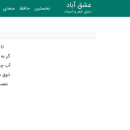
عشق آباد
نخستین
حافظ
سعدی
دنیای شعر و ادبیات
تا
گر به 
آب چش
ذوق ما
نعمت 