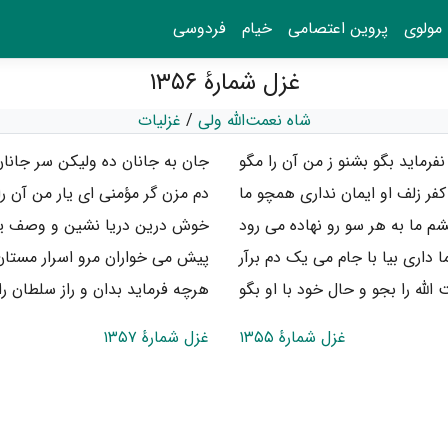
مولوی
پروین اعتصامی
خیام
فردوسی
غزل شمارهٔ ۱۳۵۶
شاه نعمت‌الله ولی
/
غزلیات
 نفرماید بگو بشنو ز من آن را مگو
جان به جانان ده ولیکن سر جانان
کفر زلف او ایمان نداری همچو ما
دم مزن گر مؤمنی ای یار من آن را
م ما به هر سو رو نهاده می رود
خوش درین دریا نشین و وصف یار
 داری بیا با جام می یک دم برآر
پیش می خواران مرو اسرار مستان 
الله را بجو و حال خود با او بگو
هرچه فرماید بدان و راز سلطان را
غزل شمارهٔ ۱۳۵۵
غزل شمارهٔ ۱۳۵۷