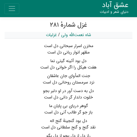
عشق آباد
دنیای شعر و ادبیات
غزل شمارهٔ ۲۸۱
شاه نعمت‌الله ولی
/
غزلیات
مخزن اسرار سبحانی دل است
مظهر انوار ربانی دل است
دل بود آئینه گیتی نما
هفت هیکل را اگر خوانی دل است
جنت المأوای جان عاشقان
نزد سرمستان روحانی دل است
دل به دست آور در او دلبر بجو
خلوت دلدار گر دانی دل است
گوهر دریای بی پایان ما
باز جو گر طالب آنی دل است
دل بود گنجینهٔ گنج اله
نقد گنج و گنج سلطانی دل است
راز دل از دل بجو از دل بگو