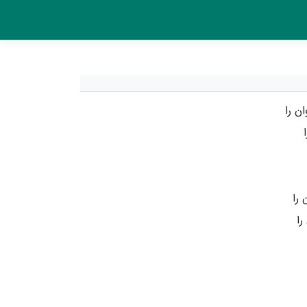
ن را
 را
را