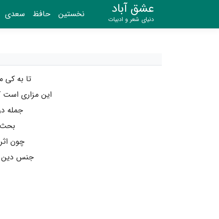
عشق آباد
نخستین
حافظ
سعدی
دنیای شعر و ادبیات
تا به کی م
این مزاری است 
جمله در
بحث ب
چون اثر
جنس دین ر