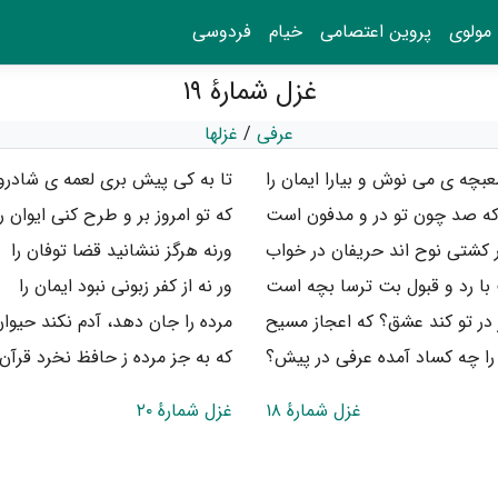
مولوی
پروین اعتصامی
خیام
فردوسی
غزل شمارهٔ ۱۹
عرفی
/
غزلها
عبچه ی می نوش و بیارا ایمان را
تا به کی پیش بری لعمه ی شادروا
که صد چون تو در و مدفون است
که تو امروز بر و طرح کنی ایوان را
 کشتی نوح اند حریفان در خواب
ورنه هرگز ننشانید قضا توفان را
ا رد و قبول بت ترسا بچه است
ور نه از کفر زبونی نبود ایمان را
 در تو کند عشق؟ که اعجاز مسیح
مرده را جان دهد، آدم نکند حیوان
ا چه کساد آمده عرفی در پیش؟
که به جز مرده ز حافظ نخرد قرآن 
غزل شمارهٔ ۱۸
غزل شمارهٔ ۲۰