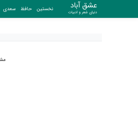
عشق آباد
نخستین
حافظ
سعدی
دنیای شعر و ادبیات
مشگ