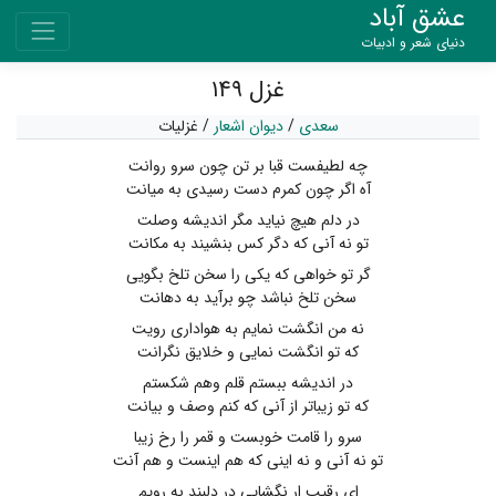
عشق آباد
دنیای شعر و ادبیات
غزل ۱۴۹
سعدی
/
دیوان اشعار
/
غزلیات
چه لطیفست قبا بر تن چون سرو روانت
آه اگر چون کمرم دست رسیدی به میانت
در دلم هیچ نیاید مگر اندیشه وصلت
تو نه آنی که دگر کس بنشیند به مکانت
گر تو خواهی که یکی را سخن تلخ بگویی
سخن تلخ نباشد چو برآید به دهانت
نه من انگشت نمایم به هواداری رویت
که تو انگشت نمایی و خلایق نگرانت
در اندیشه ببستم قلم وهم شکستم
که تو زیباتر از آنی که کنم وصف و بیانت
سرو را قامت خوبست و قمر را رخ زیبا
تو نه آنی و نه اینی که هم اینست و هم آنت
ای رقیب ار نگشایی در دلبند به رویم