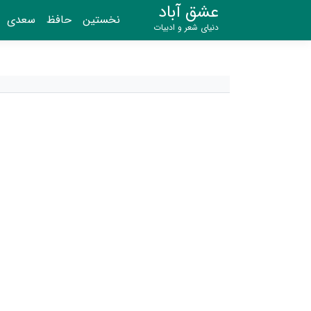
عشق آباد
نخستین
حافظ
سعدی
دنیای شعر و ادبیات