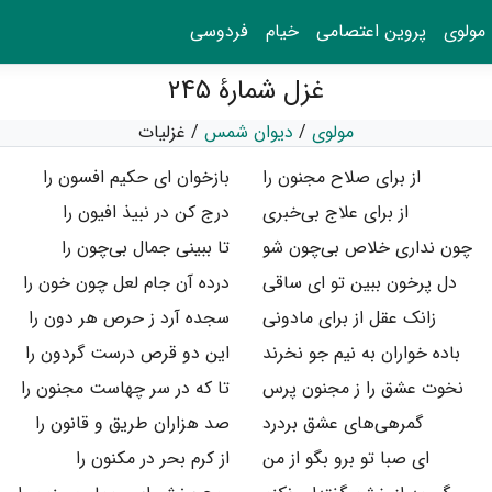
مولوی
پروین اعتصامی
خیام
فردوسی
غزل شمارهٔ ۲۴۵
مولوی
/
دیوان شمس
/
غزلیات
از برای صلاح مجنون را
بازخوان ای حکیم افسون را
از برای علاج بی‌خبری
درج کن در نبیذ افیون را
چون نداری خلاص بی‌چون شو
تا ببینی جمال بی‌چون را
دل پرخون ببین تو ای ساقی
درده آن جام لعل چون خون را
زانک عقل از برای مادونی
سجده آرد ز حرص هر دون را
باده خواران به نیم جو نخرند
این دو قرص درست گردون را
نخوت عشق را ز مجنون پرس
تا که در سر چهاست مجنون را
گمرهی‌های عشق بردرد
صد هزاران طریق و قانون را
ای صبا تو برو بگو از من
از کرم بحر در مکنون را