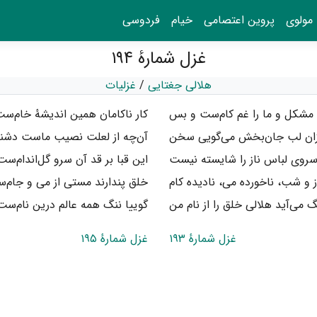
مولوی
پروین اعتصامی
خیام
فردوسی
غزل شمارهٔ ۱۹۴
هلالی جغتایی
/
غزلیات
 مشکل و ما را غم کام‌ست و بس
کار ناکامان همین اندیشهٔ خام‌
ان لب جان‌بخش می‌گویی سخن
آن‌چه از لعلت نصیب ماست دشن
روی لباس ناز را شایسته نیست
این قبا بر قد آن سرو گل‌اندام‌س
و شب، ناخورده می، نادیده کام
خلق پندارند مستی از می و جام
گ می‌آید هلالی خلق را از نام من
گوییا ننگ همه عالم درین نام‌س
غزل شمارهٔ ۱۹۳
غزل شمارهٔ ۱۹۵