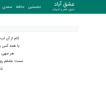
عشق آباد
نخستین
حافظ
سعدی
دنیای شعر و ادبیات
کام از آن لب
با همه کس ز
هر سهی س
مست عشقم روز 
نن