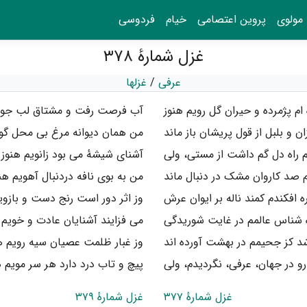
مولوی
پروین اعتصامی
خیام
فردوسی
غزل شمارهٔ ۳۷۸
عرفی
/
غزلها
ام پژمرده و حیران گل رویم هنوز
آب فرصت رفت و مشتاق لب جویم
 و بلبل از قول پریشان باز ماند
من همان دیوانه مرغ بی محل گوی
راه دل گم داشت از مستی، ولی
آشنای شیشهٔ می بود زانویم هنوز
 صد کاروان مشک در دنبال ماند
من به بوی نافه دردنبال آهویم هن
 افکندم کمند ناله بر ایوان عرش
وز اثر دور است رنج دست و بازوی
 شناس عالمم در غایت شوریدگی
می فزایند آشنایان عادت و خویم 
د کز جحیمم در بهشت آورده اند
وز غبار ظلمت عصیان سیه رویم ه
رو در جهان، عرفی، نگردیدم، ولی
پیچ و تاب درد دارد هر سر مویم ه
غزل شمارهٔ ۳۷۷
غزل شمارهٔ ۳۷۹