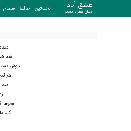
عشق آباد
نخستین
حافظ
سعدی
دنیای شعر و ادبیات
دیده 
شد خزان
دوش دستم 
هر قدم
صد ره
ره
عمرها ش
گرد دا