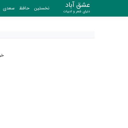
عشق آباد
نخستین
حافظ
سعدی
دنیای شعر و ادبیات
خو