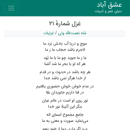
عشق آباد
دنیای شعر و ادبیات
غزل شمارهٔ ۲۱
شاه نعمت‌الله ولی
/
غزلیات
موج و دریا آب بادش نزد ما
لاجرم باشد حجاب ما ز ما
ما ز ما جوید چو ما با ما بُود
هر که او با بحر ما شد آشنا
هر چه باشد در حدوث و در قدم
از خدا هرگز نمی ‌باشد جدا
در عدم خوش خوش حضوری یافتیم
در فنا داریم جاویدان بقا
نور روی او است در عالم عیان
بنگر این آئینهٔ نور خدا
جامع مجموع اسمای اله
می‌نماید صورت و معنی به ما
درد اگر داری دوا از خود بجو