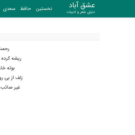
عشق آباد
نخستین
حافظ
سعدی
دنیای شعر و ادبیات
رحمت
ریشه کرده 
بوته خا
زلف از بی 
غیر صائب ک