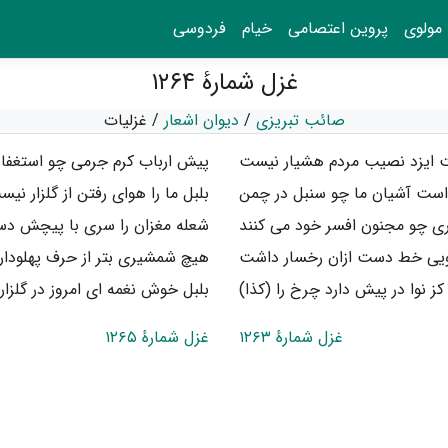
مولوی
پروین اعتصامی
خیام
فردوسی
غزل شمارهٔ ۱۲۶۴
صائب تبریزی
/
دیوان اشعار
/
غزلیات
 ایزد نصیب مردم هشیار نیست
پیش ارباب کرم جرمی چو استغفا
است آشیان ما چو سنبل در چمن
بلبل ما را هوای رفتن از گلزار نی
ری چو مجنون افسر خود می کنند
شعله مغزان را سری با پیچش دس
رویی خط دست ازان رخسار داشت
هیچ شمشیری بتر از حرف پهلودا
ز نوا در پیش دارد چرخ را (کذا)
بلبل خوش نغمه ای امروز در گلزا
غزل شمارهٔ ۱۲۶۳
غزل شمارهٔ ۱۲۶۵