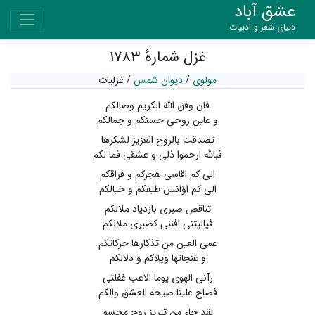
عشق آباد
دنیای شعر و ادبیات
غزل شمارهٔ ۱۷۸۳
مولوی
/
دیوان شمس
/
غزلیات
فان وفق الله الکریم وصالکم
و عاین روحی حسنکم و جمالکم
تصدقت بالروح العزیز لشکرها
فبالله ارحموا ذلی و عشقی فما لکم
الی کم اقاسی هجرکم و فراقکم
الی کم اؤانس طیفکم و خیالکم
تناقص صبری بازدیاد ملالکم
فیالیتنی افننی کصبری ملالکم
عمی العین من تذکارها حرکاتکم
و غنجاتها ویلاکم و دلالکم
رآنی الهوی یوما الاعب غفلتی
فصاح علینا صیحه العشق والکم
لقد جاء من تبریز روح مجسم