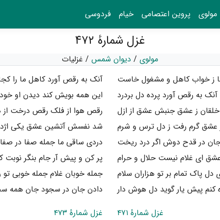
مولوی
پروین اعتصامی
خیام
فردوسی
غزل شمارهٔ ۴۷۲
مولوی
/
دیوان شمس
/
غزلیات
ما ز خواب کاهل و مشغول خاست
آنک به رقص آورد کاهل ما را ک
آنک به رقص آورد پرده دل بردرد
این همه بویش کند دیدن او خو
لقان ز عشق جنبش عشق از ازل
رقص هوا از فلک رقص درخت از 
 عشق گرم رفت ز دل ترس و شرم
شد نفسش آتشین عشق یکی اژ
ان در قدح دوش اگر درد ریخت
دردی ساقی ما جمله صفا در صف
عشق ای غلام نیست حلال و حرام
پر کن و پیش آر جام بنگر نوبت 
 دل پاک تمام بر تو هزاران سلام
جمله خوبان غلام جمله خوبی تو 
کنم پیش یار گوید دل هوش دار
دادن جان در سجود جان همه س
غزل شمارهٔ ۴۷۱
غزل شمارهٔ ۴۷۳