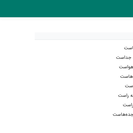
جاست
د جداست
هواست
دهاست
است
که راست
راست
جده‌هاست