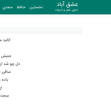
عشق آباد
نخستین
حافظ
سعدی
دنیای شعر و ادبیات
کالبد 
جنبش خ
دل چو شد از
ساقی ج
باده 
ای
سجده 