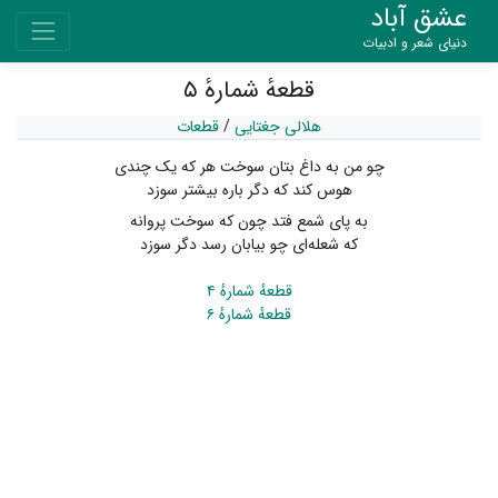
عشق آباد
دنیای شعر و ادبیات
قطعهٔ شمارهٔ ۵
هلالی جغتایی
/
قطعات
چو من به داغ بتان سوخت هر که یک چندی
هوس کند که دگر باره بیشتر سوزد
به پای شمع فتد چون که سوخت پروانه
که شعله‌ای چو بیابان رسد دگر سوزد
قطعهٔ شمارهٔ ۴
قطعهٔ شمارهٔ ۶