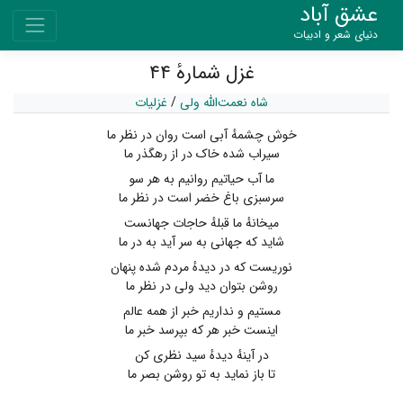
عشق آباد
دنیای شعر و ادبیات
غزل شمارهٔ ۴۴
شاه نعمت‌الله ولی
/
غزلیات
خوش چشمهٔ آبی است روان در نظر ما
سیراب شده خاک در از رهگذر ما
ما آب حیاتیم روانیم به هر سو
سرسبزی باغ خضر است در نظر ما
میخانهٔ ما قبلهٔ حاجات جهانست
شاید که جهانی به سر آید به در ما
نوریست که در دیدهٔ مردم شده پنهان
روشن بتوان دید ولی در نظر ما
مستیم و نداریم خبر از همه عالم
اینست خبر هر که بپرسد خبر ما
در آینهٔ دیدهٔ سید نظری کن
تا باز نماید به تو روشن بصر ما