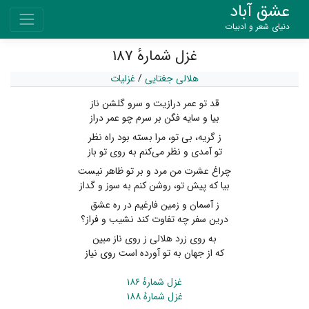
عشق آباد
دنیای شعر و ادبیات
غزل شمارهٔ ۱۸۷
هلالی جغتایی
/
غزلیات
قد تو عمر درازیت و سرو گلشن ناز
بیا و سایه فگن بر سرم چو عمر دراز
ز گریه، بی تو، مرا بسته بود راه نظر
تو آمدی و نظر می‌کنم به روی تو باز
چراغ عشرت من مرد و بر تو ظاهر نیست
بیا که پیش تو، روشن کنم به سوز و گداز
ز آسمان و زمین فارغیم در ره عشق
درین سفر چه تفاوت کند نشیب و فراز؟
به روی زرد هلالی ز روی ناز مبین
که از جهان به تو آورده است روی نیاز
غزل شمارهٔ ۱۸۶
غزل شمارهٔ ۱۸۸