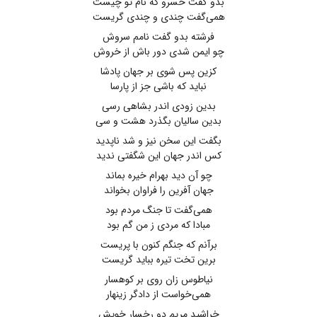
بدو گفت خسرو که نام تو چیست
همی‌گفت چندی و چندی گریست
فرشته بدو گفت نامم سروش
چو ایمن شدی دور باش از خروش
کزین پس شوی بر جهان پادشا
نباید که باشی جز از پارسا
بدین زودی اندر بشاهی رسی
بدین سالیان بگذرد هشت و سی
بگفت این سخن نیز و شد ناپدید
کس اندر جهان این شگفتی ندید
چو آن دید بهرام خیره بماند
جهان آفرین را فراوان بخواند
همی‌گفت تا جنگ مردم بود
مبادا که مردی ز من گم بود
برآنم که جنگم کنون با پریست
برین تخت تیره بباید گریست
نیاطوس زان روی بر کوهسار
همی‌خواست از دادگر زینهار
خراشید مریم دو رخسار خویش