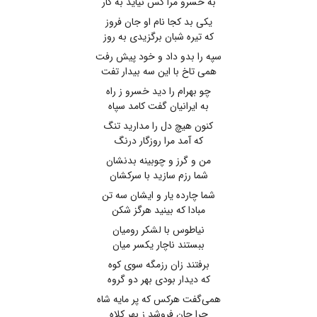
به خسرو مرا کس نیاید به کار
یکی بد کجا نام او جان فروز
که تیره شبان برگزیدی به روز
سپه را بدو داد و خود پیش رفت
همی تاخ با این سه بیدار تفت
چو بهرام را دید خسرو ز راه
به ایرانیان گفت کامد سپاه
کنون هیچ دل را مدارید تنگ
که آمد مرا روزگار درنگ
من و گرز و چوبینه بدنشان
شما رزم سازید با سرکشان
شما چارده یار و ایشان سه تن
مبادا که بینید هرگز شکن
نیاطوس با لشکر رومیان
ببستند ناچار یکسر میان
برفتند زان رزمگه سوی کوه
که دیدار بودی بهر دو گروه
همی‌گفت هرکس که پر مایه شاه
چرا جان فروشد ز بهر کلاه