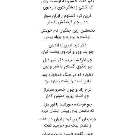
بدو گفت خسرو که اینست روی
که گفتی ز لشکر کنون یار جوی
گزین کرد گستهم ز ایران سوار
ده و چار گردنکش نامدار
نخستین ازین جنگیان نام خویش
نوشت و بیاورد و بنهاد پیش
دگر گرد شاپور با اندیان
چو بند وی و گردوی پشت کیان
چو آذرگشسپ و دگر شیر ذیل
چو زنگوی گستاخ با شیر و پیل
تخواره که در جنگ غمخواره بود
یلان سینه را زشت پتیاره بود
فرخ زاد و چون خسرو سرفراز
چو اشتاد پیروز دشمن گداز
چو فرخنده خورشید با اور مزد
که دشمن بدی پیش ایشان فرزد
چومردان گزین کرد ز ایران دو هفت
ز لشکر بیک سو خرامید تفت
چنین گفت خسرو بدین مهتران