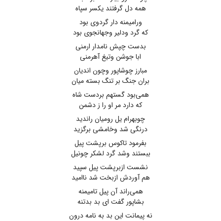
همه دل گرفتند یکسر سپاه
ورامیمنه دار گردوی بود
که گرد ودلیر وجهانجوی بود
بدست چپش نامدار ارمنی
ابا جوشن وتیغ آهرمنی
مبارز چوشاپور وچون اندیان
بران جنگ بر تنگ بسته میان
همی‌بود گستهم بردست شاه
که دارد مر او را ز دشمن
چوبهرام یل رومیان راندید
درنگی شد وخامشی برگزید
بفرمود تاکوس برپشت پیل
ببستند وشد گرد لشکر چونیل
نشست ازبرپشت پیل سپید
هم آوردش ازبخت شد ناامید
همی‌راند آن پیل تامیمنه
بشاپور گفت ای بد بدتنه
نه پیمانت این بد به نامه درون