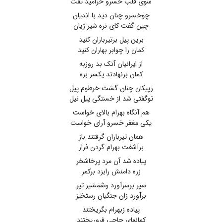
سوی قلب خسرو خرامید تفت
چوخسرو چنان دید با اندیان
چین گفت کای نره شیر ژیان
برین پیل برتیرباران کنید
کمان را چوابر بهاران کنید
از ایرانیان آنک بد روزبه
کمان برنهادند یکسر بزه
زپیکان چنان گشت خرطوم پیل
توگفتی شد از خستگی پیل نیل
هم آنگاه بهرام بالای خواست
یکی مغفر خسرو آرای خواست
همان تیرباران گرفتند باز
برآشفت بهرام گردن فراز
پیاده شد آن مرد پرخاشخر
زره دامنش رابزد برکمر
سپر برسرآورد وشمشیر تیر
برآورد زان جنگیان رستخیز
پیاده زبهرام بگریختند
کمانهای چاچی فروریختند