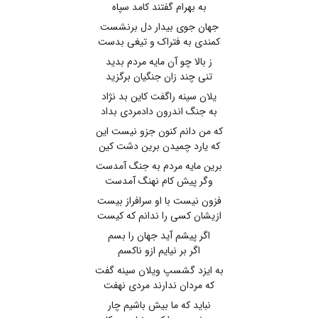
به بهرام گفتند کامد سپاه
جهان جوی بیدار دل برنشست
کمندی به فتراک و تیغی بدست
ز بالا چو آن مایه مردم بدید
تنی چند زان جنگیان برگزید
یلان سینه راگفت کاین بد نژاد
به جنگ اندرون دادمردی بداد
که من دانم کنون جزو نیست این
که یارد چمیدن برین دشت کین
برین مایه مردم به جنگ آمدست
وگر پیش کام نهنگ آمدست
فزون نیست با او سرافراز بیست
ازیشان کسی را ندانم که کیست
اگر پیشم آید جهان را بسم
اگر بر نیایم ازو ناکسم
به ایزد گشسپ ویلان سینه گفت
که مردان ندارند مردی نهفت
نباید که ما بیش باشیم چار