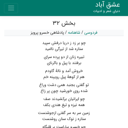
عشق آباد
دنیای شعر و ادبیات
بخش ۳۲
فردوسی
/
شاهنامه
/
پادشاهی خسرو پرویز
چو بر زد ز دریا درفش سپید
ستاره شد از تیرگی ناامید
تبیره زنان از دو پرده سرای
برفتند با پیل و باکرنای
خروش آمد و نالهٔ گاودم
هم از کوههٔ پیل رویینه خم
تو گفتی بجنبد همی دشت وراغ
شده روی خورشید چون پر زاغ
چو ایرانیان برکشیدند صف
همه نیزه و تیغ هندی بکف
زمین سر به سر گفتی ازجوشنست
ستاره ز نوک سنان روشنست
چو خسرو بیاراست بر قلبگاه