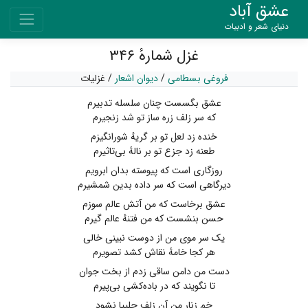
عشق آباد
دنیای شعر و ادبیات
غزل شمارهٔ ۳۴۶
فروغی بسطامی
/
دیوان اشعار
/
غزلیات
عشق بگسست چنان سلسله تدبیرم
که سر زلف زره ساز تو شد زنجیرم
خنده زد لعل تو بر گریهٔ شورانگیزم
طعنه زد جزع تو بر نالهٔ بی‌تاثیرم
روزگاری است که پیوسته بدان ابرویم
دیرگاهی است که سر داده بدین شمشیرم
عشق برخاست که من آتش عالم سوزم
حسن بنشست که من فتنهٔ عالم گیرم
یک سر موی من از دوست نبینی خالی
هر کجا خامهٔ نقاش کشد تصویرم
دست من دامن ساقی زدم از بخت جوان
تا نگویند که در باده‌کشی بی‌پیرم
خم زنار من آن زلف چلیپا نشود