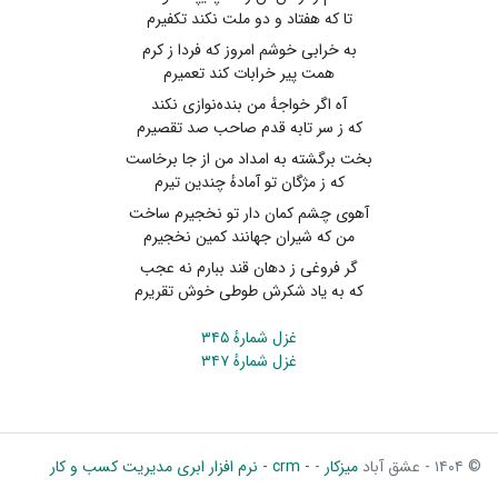
تا که هفتاد و دو ملت نکند تکفیرم
به خرابی خوشم امروز که فردا ز کرم
همت پیر خرابات کند تعمیرم
آه اگر خواجهٔ من بنده‌نوازی نکند
که ز سر تابه قدم صاحب صد تقصیرم
بخت برگشته به امداد من از جا برخاست
که ز مژگان تو آمادهٔ چندین تیرم
آهوی چشم کمان دار تو نخجیرم ساخت
من که شیران جهانند کمین نخجیرم
گر فروغی ز دهان قند ببارم نه عجب
که به یاد شکرش طوطی خوش تقریرم
غزل شمارهٔ ۳۴۵
غزل شمارهٔ ۳۴۷
© ۱۴۰۴ - عشق آباد
میزکار
-
- crm - نرم افزار ابری مدیریت کسب و کار