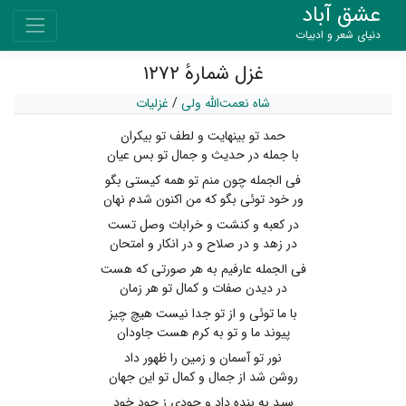
عشق آباد
دنیای شعر و ادبیات
غزل شمارهٔ ۱۲۷۲
شاه نعمت‌الله ولی
/
غزلیات
حمد تو بینهایت و لطف تو بیکران
با جمله در حدیث و جمال تو بس عیان
فی الجمله چون منم تو همه کیستی بگو
ور خود توئی بگو که من اکنون شدم نهان
در کعبه و کنشت و خرابات وصل تست
در زهد و در صلاح و در انکار و امتحان
فی الجمله عارفیم به هر صورتی که هست
در دیدن صفات و کمال تو هر زمان
با ما توئی و از تو جدا نیست هیچ چیز
پیوند ما و تو به کرم هست جاودان
نور تو آسمان و زمین را ظهور داد
روشن شد از جمال و کمال تو این جهان
سید به بنده داد و جودی ز جود خود