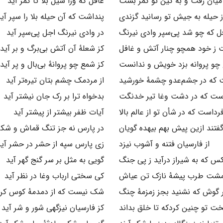
میان رفت و به کین تو کمر بست
غافل که ورا سیل بلا تا کمر آید
ز حیله به جیش تو رسانید گزندی
پنداشت که آن حیله بلا را سپر آی
ل که چو شد پی‌سپر وادی نیرنگ
در وادی نیرنگ اجل پی‌سپر آید
 ز خود همچو چنار آتش و غافل
کز شعلهٔ آن آتش بی‌برگ و بر آید
 چو پروانه بزد خویش و ندانست
کز شمع چو پروانهٔ بی‌بال و پر آید
 که در جشم‌عدو چشمهٔ خورشید
از مردمک چشم‌ بتان تیره‌تر آید
ست که در دشت وغا تیر خدنگت
بدخواه ترا بر رک جان نیشتر آید
رداست که در شأن تو از عالم بالا
آیات ظفر بیشتر از پیشتر آید
فتند ازین پیش بهم بیهده گویان
در پارس نه جز تنگ قماش و شکر
از فارسیان فتنه و آشوب نیزد
زی پارس سپه از حشر در حشر آید
س که به شیراز درآید ز پی جنگ
گویی به مثل بر سر گنج گهر آید
مشت طرب پیشهٔ نازک تن عیاش
کی سختی ارباب وغا در نظر آید
 گوش که نشنید بجز زمزمهٔ چنگ
شک نیست که از دمدمهٔ کوس کر 
خت تو چنین کردکه تا خلق بداند
کز فارسیان نیزگهی شور و شر آید