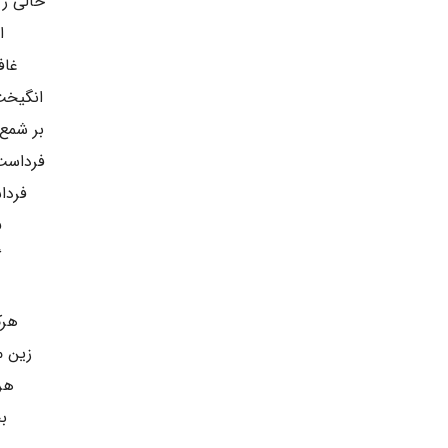
حالی ز 
ا
غاف
انگیخت
بر شمع
فرداست
فردا
ف
گ
هرک
زین 
هر
ب