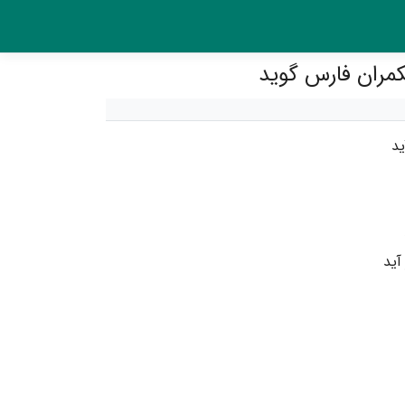
ید
آید