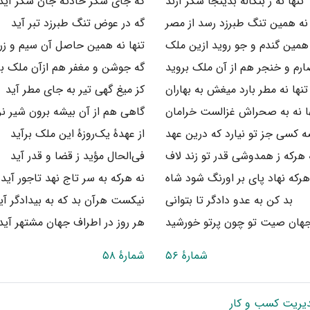
تنها نه ز بنگاله بدینجا شکر آرند
گه جای شکر حادثهٔ جان ‌شکر آید
 نه همین تنگ طبرزد رسد از مصر
گه در عوض تنگ طبرزد تبر آید
 همین گندم و جو روید ازین ملک
تنها نه همین حاصل آن سیم و زر 
ارم و خنجر هم از آن ملک بروید
گه جوشن و مغفر هم ازآن ملک بر
تنها نه مطر بارد میغش به بهاران
کز میغ گهی تیر به جای مطر آید
ا نه به صحراش غزالست خرامان
گاهی هم از آن بیشه برون شیر نر
ه کسی جز تو نیارد که درین عهد
از عهدهٔ یک‌روزهٔ این ملک برآید
 هرکه ز همدوشی قدر تو زند لاف
فی‌الحال مؤید ز قضا و قدر آید
هرکه نهاد پای بر اورنگ شود شاه
نه هرکه به سر تاج نهد تاجور آید
بد کن به عدو دادگر تا بتوانی
نیکست هرآن بد که به بیدادگر آی
هان ‌صیت‌ تو چون پرتو خورشید
هر روز در اطراف جهان مشتهر آید
شمارهٔ ۵۶
شمارهٔ ۵۸