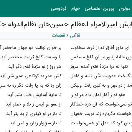
مولوی
پروین اعتصامی
خیام
فردوسی
قاآنی
/
قطعات
ای داور آفاق که از فرط سخاوت
بر خوان نوالت دو جهان ماحضر آ
ن خانهٔ زنبور مر آن کاخ مسدّس
با وسعت کاخ کرمت مختصر آید
تنها نه ترا مژدهٔ فتح آمده امروز
هر روز ز نو مژدهٔ فتح دگر آید
نگیخت عدویت شَرَر فتنه و غافل
کش عمر به کوتاهی عمرر شرر آید
مد ز در مهر و به کین رفت ولیکن
زان ره که به پا رفت دگر ره به سر 
عفو تو ز آغاز امان داد مر او را
تا مایهٔ آسایش خیل بشر آید
و نمی‌خواست که آن دزد خطاکار
از عفو تو ایمن ز بلا و خطر آید
خواست دگرباره زند نوبت طغیان
تا باز بر او کیفری از بد بتر آید
ان کرد که عدل تو همی‌خواست
تا باز سزاوار زیان و ضرر آید