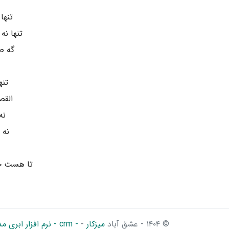
تنها
تنها نه
گه ص
تنه
القص
نه
نه 
تا هست‌ ج
© ۱۴۰۴ - عشق آباد
میزکار
-
- crm - نرم افزار ابری مدیریت کسب و کار