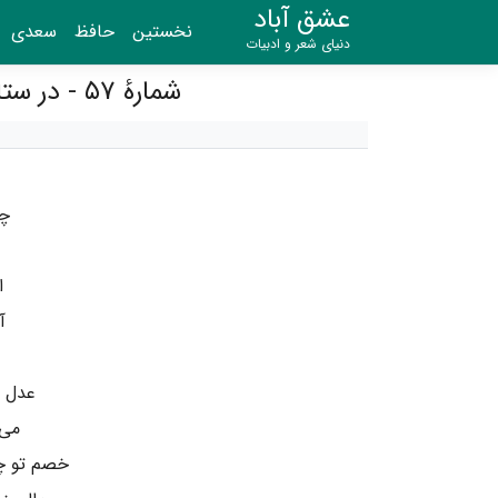
عشق آباد
نخستین
حافظ
سعدی
دنیای شعر و ادبیات
شمارهٔ ۵۷ - در ستایش امیرالامراء العظام حسین‌خان نظام‌الدوله حکمران فارس گوید
چو
ا
آ
عدل ت
می‌
خصم تو چن