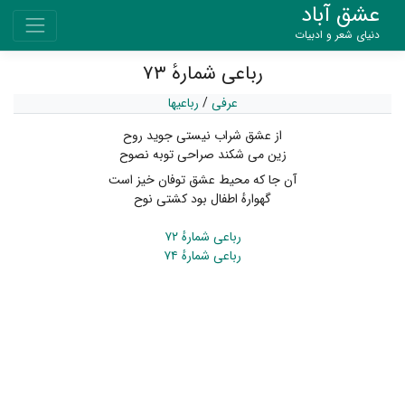
عشق آباد
دنیای شعر و ادبیات
رباعی شمارهٔ ۷۳
عرفی
/
رباعیها
از عشق شراب نیستی جوید روح
زین می شکند صراحی توبه نصوح
آن جا که محیط عشق توفان خیز است
گهوارهٔ اطفال بود کشتی نوح
رباعی شمارهٔ ۷۲
رباعی شمارهٔ ۷۴