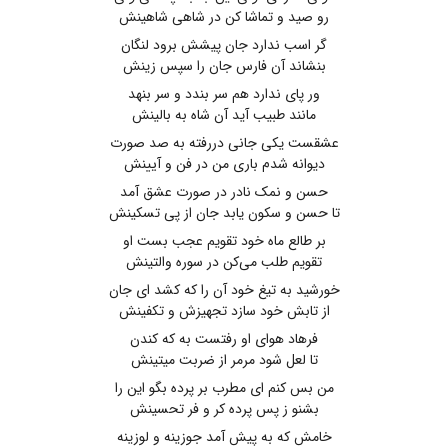
رو صید و تماشا کن در شاهی شاهینش
گر اسب ندارد جان پیشش برود لنگان
بنشاند آن فارس جان را سپس زینش
ور پای ندارد هم سر بندد و سر بنهد
مانند طبیب آید آن شاه به بالینش
عشقست یکی جانی دررفته به صد صورت
دیوانه شدم باری من در فن و آیینش
حسن و نمک نادر در صورت عشق آمد
تا حسن و سکون یابد جان از پی تسکینش
بر طالع ماه خود تقویم عجب بست او
تقویم طلب می‌کن در سوره والتینش
خورشید به تیغ خود آن را که کشد ای جان
از تابش خود سازد تجهیزش و تکفینش
فرهاد هوای او رفتست به که کندن
تا لعل شود مرمر از ضربت میتینش
من بس کنم ای مطرب بر پرده بگو این را
بشنو ز پس پرده کر و فر تحسینش
خامش که به پیش آمد جوزینه و لوزینه