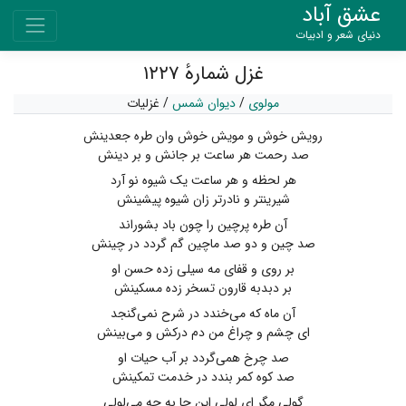
عشق آباد
دنیای شعر و ادبیات
غزل شمارهٔ ۱۲۲۷
مولوی
/
دیوان شمس
/
غزلیات
رویش خوش و مویش خوش وان طره جعدینش
صد رحمت هر ساعت بر جانش و بر دینش
هر لحظه و هر ساعت یک شیوه نو آرد
شیرینتر و نادرتر زان شیوه پیشینش
آن طره پرچین را چون باد بشوراند
صد چین و دو صد ماچین گم گردد در چینش
بر روی و قفای مه سیلی زده حسن او
بر دبدبه قارون تسخر زده مسکینش
آن ماه که می‌خندد در شرح نمی‌گنجد
ای چشم و چراغ من دم درکش و می‌بینش
صد چرخ همی‌گردد بر آب حیات او
صد کوه کمر بندد در خدمت تمکینش
گولی مگر ای لولی این جا به چه می‌لولی