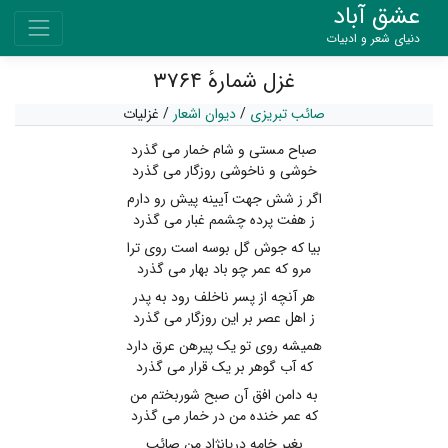
عشق آباد
دنیای شعر و ادبیات
غزل شمارهٔ ۳۷۶۴
صائب تبریزی
/
دیوان اشعار
/
غزلیات
صباح مستی و شام خمار می گذرد
خوشی و ناخوشی روزگار می گذرد
اگر ز شش جهت آیینه پیش رو دارم
ز هفت پرده چشمم غبار می گذرد
بیا که جوش گل بوسه است روی ترا
مرو که عمر چو باد بهار می گذرد
هر آنچه از پسر ناخلف رود به پدر
ز اهل عصر بر این روزگار می گذرد
همیشه روی تو یک پیرهن عرق دارد
که آب گوهر بر یک قرار می گذرد
به دامن افق آن صبح شوربختم من
که عمر خنده من در خمار می گذرد
بغیر خامه دریانژاد من صائب