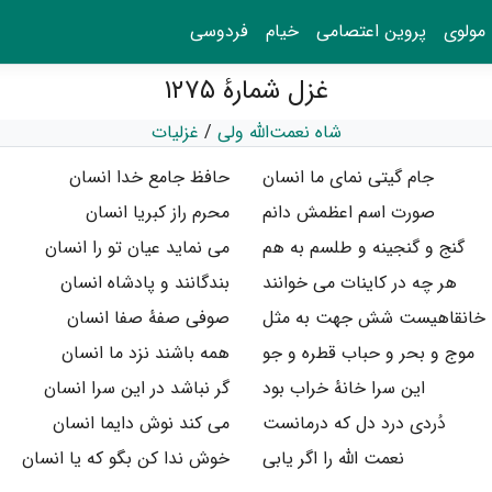
مولوی
پروین اعتصامی
خیام
فردوسی
غزل شمارهٔ ۱۲۷۵
شاه نعمت‌الله ولی
/
غزلیات
جام گیتی نمای ما انسان
حافظ جامع خدا انسان
صورت اسم اعظمش دانم
محرم راز کبریا انسان
گنج و گنجینه و طلسم به هم
می نماید عیان تو را انسان
هر چه در کاینات می خوانند
بندگانند و پادشاه انسان
خانقاهیست شش جهت به مثل
صوفی صفهٔ صفا انسان
موج و بحر و حباب قطره و جو
همه باشند نزد ما انسان
این سرا خانهٔ خراب بود
گر نباشد در این سرا انسان
دُردی درد دل که درمانست
می کند نوش دایما انسان
نعمت الله را اگر یابی
خوش ندا کن بگو که یا انسان