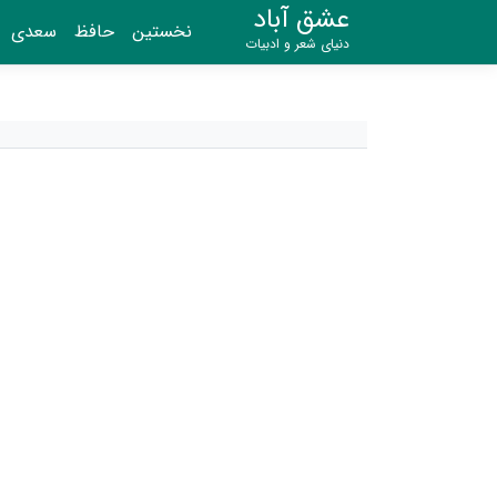
عشق آباد
نخستین
حافظ
سعدی
دنیای شعر و ادبیات