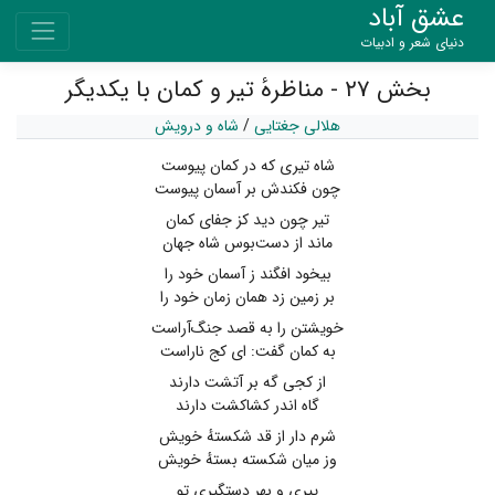
عشق آباد
دنیای شعر و ادبیات
بخش ۲۷ - مناظرهٔ تیر و کمان با یکدیگر
هلالی جغتایی
/
شاه و درویش
شاه تیری که در کمان پیوست
چون فکندش بر آسمان پیوست
تیر چون دید کز جفای کمان
ماند از دست‌بوس شاه جهان
بیخود افگند ز آسمان خود را
بر زمین زد همان زمان خود را
خویشتن را به قصد جنگ‌آراست
به کمان گفت: ای کج ناراست
از کجی گه بر آتشت دارند
گاه اندر کشاکشت دارند
شرم دار از قد شکستهٔ خویش
وز میان شکسته بستهٔ خویش
پیری و بهر دستگیری تو