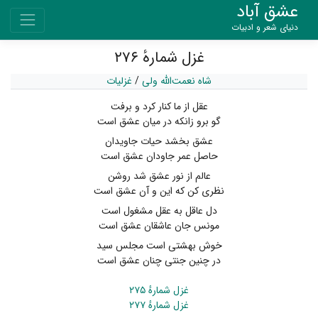
عشق آباد
دنیای شعر و ادبیات
غزل شمارهٔ ۲۷۶
شاه نعمت‌الله ولی
/
غزلیات
عقل از ما کنار کرد و برفت
گو برو زانکه در میان عشق است
عشق بخشد حیات جاویدان
حاصل عمر جاودان عشق است
عالم از نور عشق شد روشن
نظری کن که این و آن عشق است
دل عاقل به عقل مشغول است
مونس جان عاشقان عشق است
خوش بهشتی است مجلس سید
در چنین جنتی چنان عشق است
غزل شمارهٔ ۲۷۵
غزل شمارهٔ ۲۷۷