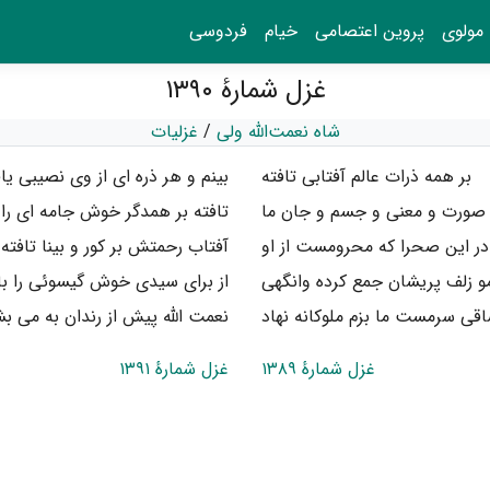
مولوی
پروین اعتصامی
خیام
فردوسی
غزل شمارهٔ ۱۳۹۰
شاه نعمت‌الله ولی
/
غزلیات
بر همه ذرات عالم آفتابی تافته
بینم و هر ذره ای از وی نصیبی یاف
و صورت و معنی و جسم و جان ما
تافته بر همدگر خوش جامه ای را 
ر این صحرا که محرومست از او
آفتاب رحمتش بر کور و بینا تافته
از برای سیدی خوش گیسوئی را با
قی سرمست ما بزم ملوکانه نهاد
نعمت الله پیش از رندان به می بش
غزل شمارهٔ ۱۳۸۹
غزل شمارهٔ ۱۳۹۱