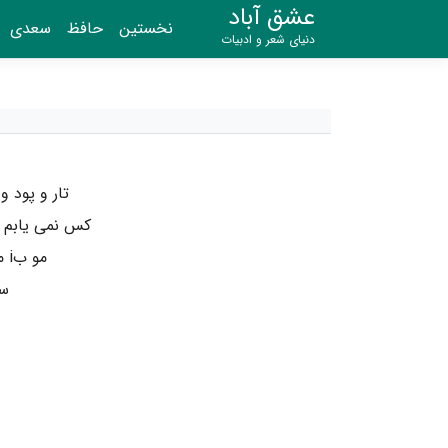
عشق آباد
نخستین
حافظ
سعدی
دنیای شعر و ادبیات
تار و پود 
کس نمی یابم د
مو بi مو زلف پریشان جمع کرده وانگهی
سا